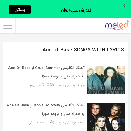
X
اشتراک
بستن
آموزش ساز ویولن
گذاری
با
استفاده
Ace of Base SONGS WITH LYRICS
از
روش‌های
زیر
آهنگ انگلیسی Cruel Summer از Ace Of Base
می‌توانید
به همراه متن و ترجمه مجزا
این
مجله موسیقی ملود
0
9 ماه پیش
صفحه
را
آهنگ انگلیسی Don’t Go Away از Ace Of Base
با
به همراه متن و ترجمه مجزا
دوستان
مجله موسیقی ملود
0
9 ماه پیش
خود