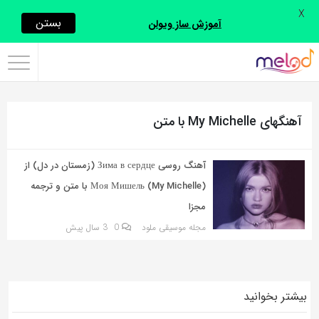
X
اشتراک
بستن
آموزش ساز ویولن
گذاری
با
استفاده
آهنگهای My Michelle با متن
از
روش‌های
زیر
آهنگ روسی Зима в сердце (زمستان در دل) از
می‌توانید
Моя Мишель (My Michelle) با متن و ترجمه
این
مجزا
صفحه
مجله موسیقی ملود
0
3 سال پیش
را
با
دوستان
بیشتر بخوانید
خود