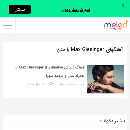
X
اشتراک
بستن
آموزش ساز ویولن
گذاری
با
استفاده
آهنگهای Max Giesinger با متن
از
روش‌های
زیر
آهنگ آلمانی Zuhause از Max Giesinger به
می‌توانید
همراه متن و ترجمه مجزا
این
مجله موسیقی ملود
0
3 سال پیش
صفحه
را
با
دوستان
بیشتر بخوانید
خود