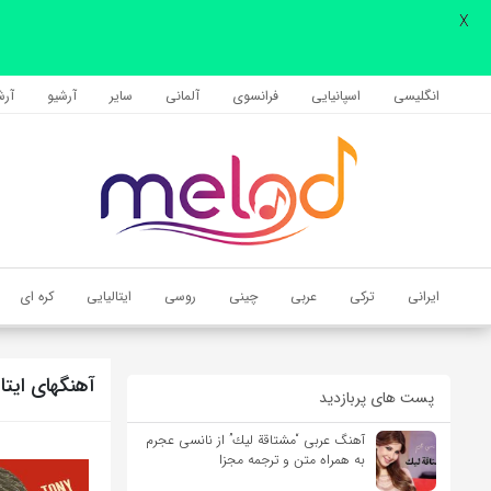
X
اشتراک گذاری
با استفاده از روش‌های زیر می‌توانید این صفحه را با دوستان خود به
انگلیسی
اسپانیایی
فرانسوی
آلمانی
سایر
آرشیو
آرشی
اشتراک بگذارید.
کپی لینک
ایرانی
ترکی
عربی
چینی
روسی
ایتالیایی
کره ای
آهنگهای ایتا
پست های پربازدید
آهنگ عربی “مشتاقة لیك” از نانسی عجرم
به همراه متن و ترجمه مجزا