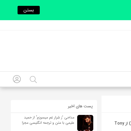
بستن
پست های اخیر
مداحی “ز شرار غم میسوزم” از حمید
علیمی با متن و ترجمه انگلیسی مجزا
آهنگ ایتالیایی Quando Quando Quando(کی کی کی) از Tony