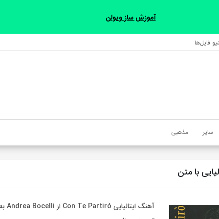
آموزش ساز ویولن
و فایل‌‎ها
سایر
مذهبی
یایی با متن
آهنگ ایتال