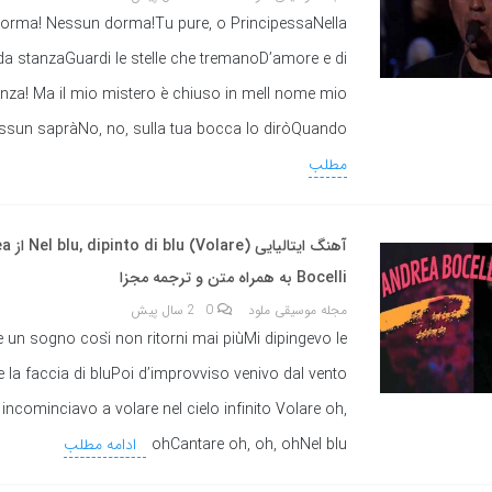
orma! Nessun dorma!Tu pure, o PrincipessaNella
da stanzaGuardi le stelle che tremanoD’amore e di
nza! Ma il mio mistero è chiuso in meIl nome mio
ssun sapràNo, no, sulla tua bocca lo diròQuando
مطلب
آهنگ ایتالیا
Bocelli به همراه متن و ترجمه مجزا
مجله موسیقی ملود
0
2 سال پیش
 un sogno così non ritorni mai piùMi dipingevo le
 la faccia di bluPoi d’improvviso venivo dal vento
 incominciavo a volare nel cielo infinito Volare oh,
ohCantare oh, oh, ohNel blu
ادامه مطلب