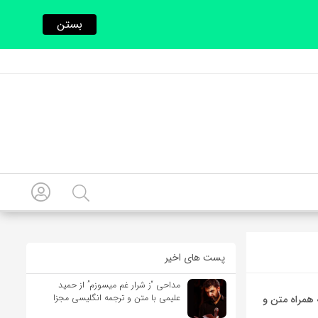
بستن
پست های اخیر
مداحی “ز شرار غم میسوزم” از حمید
علیمی با متن و ترجمه انگلیسی مجزا
یایی Con Te Partirò از Andrea Bocelli به همراه متن و