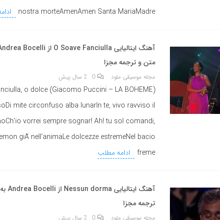
nostra morteAmenAmen Santa MariaMadre
ادام
متن و ترجمه مجزا
مجله موسیقی ملود
0
2 سال پیش
OHEME) O soave fanciulla, o dolce
soDi mite circonfuso alba lunarIn te, vivo ravviso il
oCh’io vorrei sempre sognar! Ah! tu sol comandi,
emon giÃ nell’animaLe dolcezze estremeNel bacio
freme
ادامه مطلب
آهنگ ایتالی
ترجمه مجزا
مجله موسیقی ملود
0
2 سال پیش