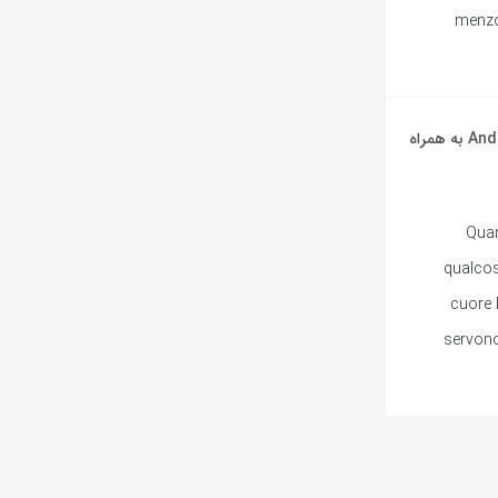
menzo
آهنگ ایتالیایی Il giorno più speciale از Andrea Bocelli به همراه
Quan
qualcosa
cuore 
servono