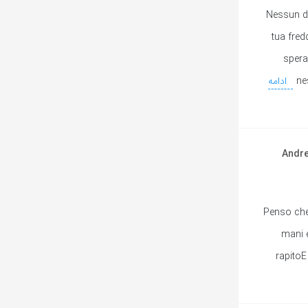
Nessun d
tua fred
spera
ne
ادامه
یی Nel blu, dipinto di blu (Volare) از Andrea
Penso che
mani e
rapitoE