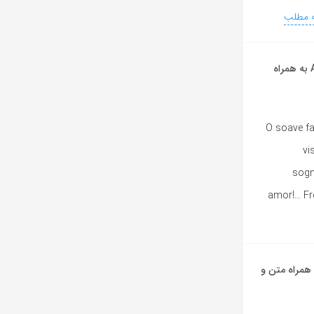
ه مطلب
آهنگ ایتالیایی O Soave Fanciulla از Andrea Bocelli به همراه
(Giacomo Puccini – LA B
vi
sogn
amor!… Fr
ایی Nessun dorma از Andrea Bocelli به همراه متن و