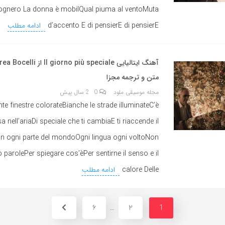
gnero La donna è mobilQual piuma al ventoMuta
d’accento E di pensierE di pensierE
ادامه مطلب
متن و ترجمه مجزا
مجله موسیقی ملود
0
2 سال پیش
te finestre colorateBianche le strade illuminateC’è
 nell’ariaDi speciale che ti cambiaE ti riaccende il
In ogni parte del mondoOgni lingua ogni voltoNon
 parolePer spiegare cos’èPer sentirne il senso e il
calore Delle
ادامه مطلب
6
2
…
1