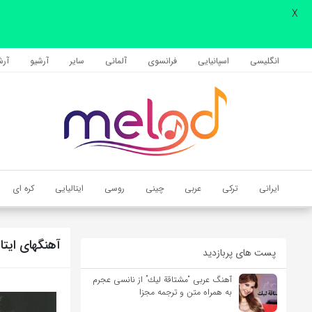
X
اشتراک گذاری
با استفاده از روش‌های زیر می‌توانید این صفحه را با دوستان خود به
انگلیسی
اسپانیایی
فرانسوی
آلمانی
سایر
آرشیو
آرشی
اشتراک بگذارید.
کپی لینک
ایرانی
ترکی
عربی
چینی
روسی
ایتالیایی
کره ای
آهنگهای ایتال
پست های پربازدید
آهنگ عربی “مشتاقة لیك” از نانسی عجرم
به همراه متن و ترجمه مجزا