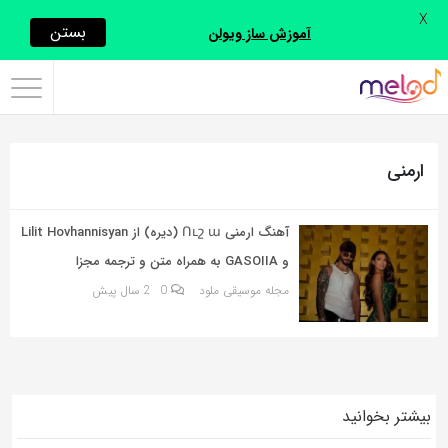
X
اشتراک
بستن
آموزش ساز ویولن
گذاری
با
استفاده
ارمنی
از
روش‌های
زیر
آهنگ ارمنی Ուշ ա (دیره) از Lilit Hovhannisyan
می‌توانید
و GASOIIA به همراه متن و ترجمه مجزا
این
مجله موسیقی ملود
0
2 سال پیش
صفحه
را
با
دوستان
بیشتر بخوانید
خود