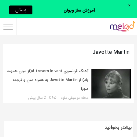
X
اشتراک
بستن
آموزش ساز ویولن
گذاری
با
استفاده
Javotte Martin
از
روش‌های
زیر
آهنگ فرانسوی À travers le vent(از میان همهمه
می‌توانید
باد) از Javotte Martin به همراه متن و ترجمه
این
مجزا
صفحه
مجله موسیقی ملود
0
2 سال پیش
را
با
دوستان
بیشتر بخوانید
خود