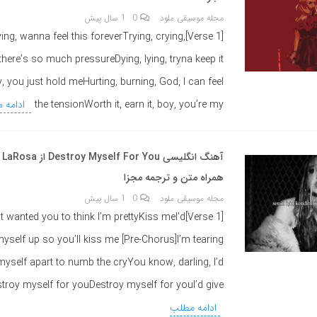
مجله موسیقی ملود
0
1 سال پیش
ving, flying, wanna feel this foreverTrying, crying,
there’s so much pressureDying, lying, tryna keep it
, you just hold meHurting, burning, God, I can feel
the tensionWorth it, earn it, boy, you’re my
ادامه 
همراه متن و ترجمه مجزا
مجله موسیقی ملود
0
1 سال پیش
rettyJust wanted you to think I’m prettyKiss meI’d
myself up so you’ll kiss me [Pre-Chorus]I’m tearing
myself apart to numb the cryYou know, darling, I’d
troy myself for youDestroy myself for youI’d give
ادامه مطلب