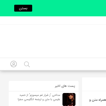
بستن
پست های اخیر
مداحی “ز شرار غم میسوزم” از حمید
علیمی با متن و ترجمه انگلیسی مجزا
See You Agai از Isabel LaRosa به همراه متن و