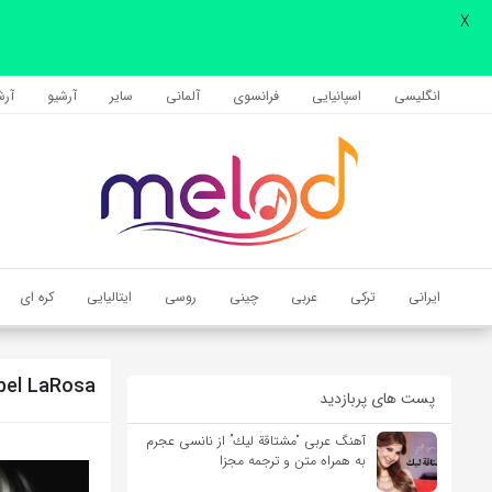
X
اشتراک گذاری
با استفاده از روش‌های زیر می‌توانید این صفحه را با دوستان خود به
انگلیسی
اسپانیایی
فرانسوی
آلمانی
سایر
آرشیو
آرشی
اشتراک بگذارید.
کپی لینک
ایرانی
ترکی
عربی
چینی
روسی
ایتالیایی
کره ای
bel LaRosa
پست های پربازدید
آهنگ عربی “مشتاقة لیك” از نانسی عجرم
به همراه متن و ترجمه مجزا