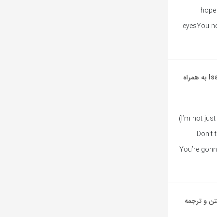
hope 
eyesYou n
آهنگ انگلیسی Girl Of Your Dreams از Isabel LaRosa به همراه
[Intro](You don’t own me)(I’m not just one of your many toys)
(You don’t
choice) [Verse 
Isabel L به همراه متن و ترجمه