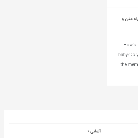
 از Isabel LaRosa به همراه متن و
[Intro](I won’t
baby?Do y
the memo
آلمانی