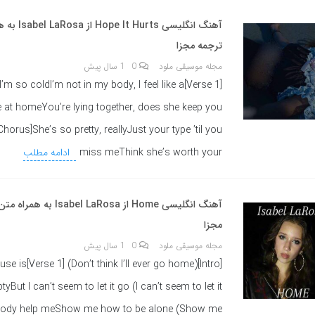
آهنگ انگلیسی urts
ترجمه مجزا
مجله موسیقی ملود
0
1 سال پیش
[Verse 1]I’m so coldI’m not in my body, I feel like a
 at homeYou’re lying together, does she keep you
horus]She’s so pretty, reallyJust your type ’til you
miss meThink she’s worth your
ادامه مطلب
آهنگ انگلیسی Home از sabel LaRosa
مجزا
مجله موسیقی ملود
0
1 سال پیش
go home) [Verse 1]My house is
yBut I can’t seem to let it go (I can’t seem to let it
dy help meShow me how to be alone (Show me