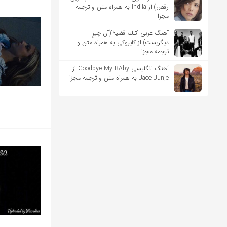
رقص) از Indila به همراه متن و ترجمه
مجزا
آهنگ عربی “تلك قضية”(آن چیزِ
دیگریست) از كايروكي به همراه متن و
ترجمه مجزا
آهنگ انگلیسی Goodbye My BAby از
Jace Junje به همراه متن و ترجمه مجزا