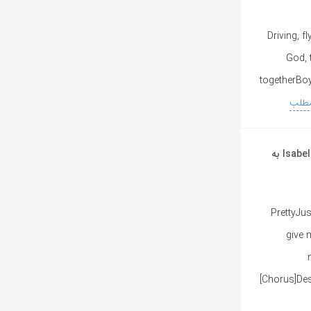
[Verse 1]Dri
God, 
togetherBoy
مطلب
آهنگ انگلیسی Destroy Myself For You از Isabel LaRosa به
[Verse 1]P
give 
[Chorus]Des