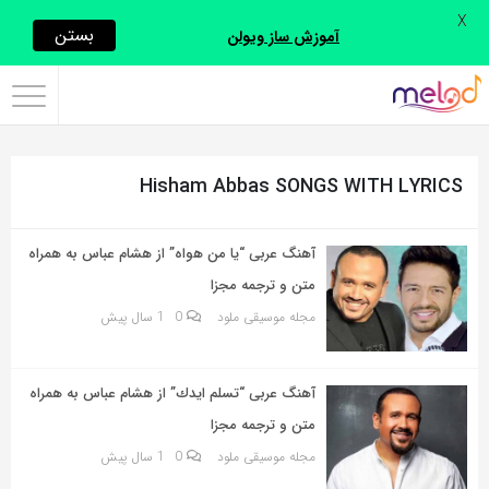
X
اشتراک
بستن
آموزش ساز ویولن
گذاری
با
استفاده
Hisham Abbas SONGS WITH LYRICS
از
روش‌های
زیر
آهنگ عربی “يا من هواه” از هشام عباس به همراه
می‌توانید
متن و ترجمه مجزا
این
مجله موسیقی ملود
0
1 سال پیش
صفحه
را
آهنگ عربی “تسلم ايدك” از هشام عباس به همراه
با
متن و ترجمه مجزا
دوستان
مجله موسیقی ملود
0
1 سال پیش
خود