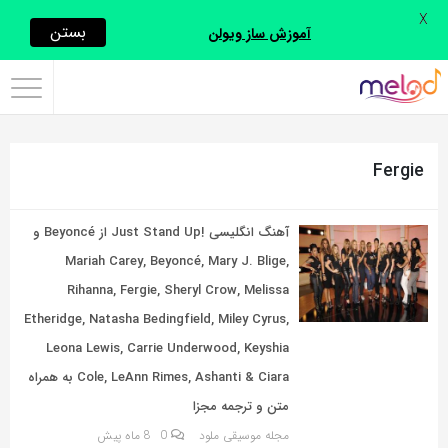
X
اشتراک
بستن
آموزش ساز ویولن
گذاری
با
استفاده
Fergie
از
روش‌های
زیر
آهنگ انگلیسی !Just Stand Up از Beyoncé و
می‌توانید
Mariah Carey, Beyoncé, Mary J. Blige,
این
Rihanna, Fergie, Sheryl Crow, Melissa
صفحه
Etheridge, Natasha Bedingfield, Miley Cyrus,
را
Leona Lewis, Carrie Underwood, Keyshia
با
Cole, LeAnn Rimes, Ashanti & Ciara به همراه
دوستان
متن و ترجمه مجزا
خود
مجله موسیقی ملود
0
8 ماه پیش