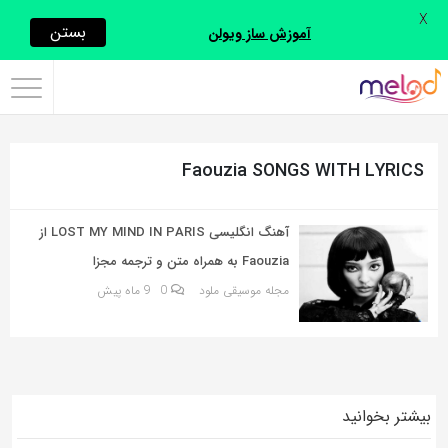
X
اشتراک
بستن
آموزش ساز ویولن
گذاری
با
استفاده
Faouzia SONGS WITH LYRICS
از
روش‌های
زیر
آهنگ انگلیسی LOST MY MIND IN PARIS از
می‌توانید
Faouzia به همراه متن و ترجمه مجزا
این
مجله موسیقی ملود
0
9 ماه پیش
صفحه
را
با
دوستان
بیشتر بخوانید
خود