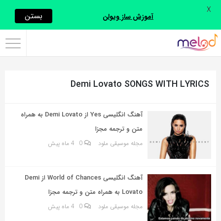
X
اشتراک
بستن
آموزش ساز ویولن
گذاری
با
استفاده
Demi Lovato SONGS WITH LYRICS
از
روش‌های
زیر
آهنگ انگلیسی Yes از Demi Lovato به همراه
می‌توانید
متن و ترجمه مجزا
این
مجله موسیقی ملود
0
4 ماه پیش
صفحه
را
آهنگ انگلیسی World of Chances از Demi
با
Lovato به همراه متن و ترجمه مجزا
دوستان
مجله موسیقی ملود
0
4 ماه پیش
خود