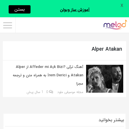
X
اشتراک
بستن
آموزش ساز ویولن
گذاری
با
استفاده
Alper Atakan
از
روش‌های
زیر
آهنگ ترکی ?Affeder mi Aşk Bizi از Alper
می‌توانید
Atakan و İrem Derici به همراه متن و ترجمه
این
مجزا
صفحه
مجله موسیقی ملود
0
1 سال پیش
را
با
دوستان
بیشتر بخوانید
خود