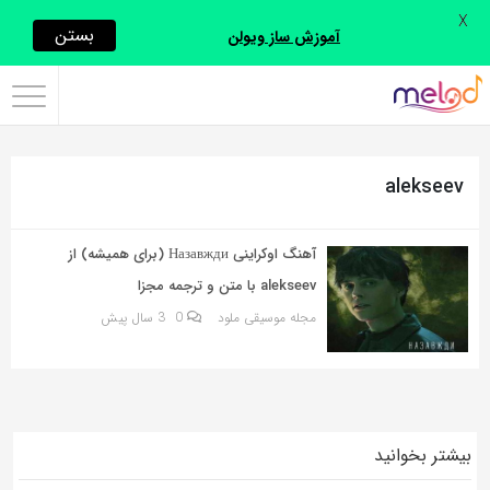
X
اشتراک
بستن
آموزش ساز ویولن
گذاری
با
استفاده
alekseev
از
روش‌های
زیر
آهنگ اوکراینی Назавжди (برای همیشه) از
می‌توانید
alekseev با متن و ترجمه مجزا
این
مجله موسیقی ملود
0
3 سال پیش
صفحه
را
با
دوستان
بیشتر بخوانید
خود