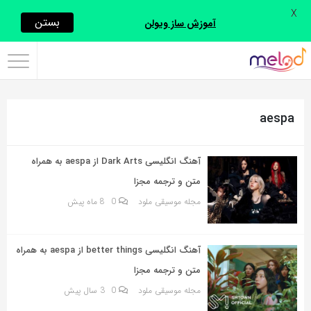
X
اشتراک
بستن
آموزش ساز ویولن
گذاری
با
استفاده
aespa
از
روش‌های
زیر
آهنگ انگلیسی Dark Arts از aespa به همراه
می‌توانید
متن و ترجمه مجزا
این
مجله موسیقی ملود
0
8 ماه پیش
صفحه
را
آهنگ انگلیسی better things از aespa به همراه
با
متن و ترجمه مجزا
دوستان
مجله موسیقی ملود
0
3 سال پیش
خود