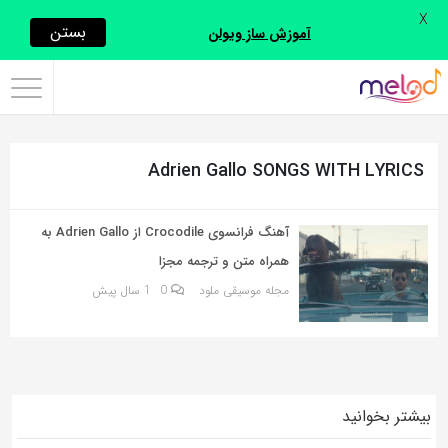
X
اشتراک
بستن
آموزش ساز ویولن
گذاری
با
استفاده
Adrien Gallo SONGS WITH LYRICS
از
روش‌های
زیر
آهنگ فرانسوی Crocodile از Adrien Gallo به
می‌توانید
همراه متن و ترجمه مجزا
این
مجله موسیقی ملود
0
1 سال پیش
صفحه
را
با
دوستان
بیشتر بخوانید
خود