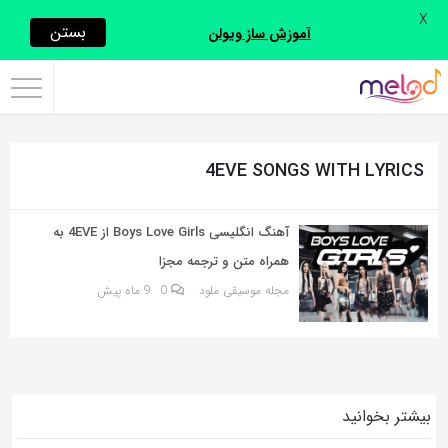
X
اشتراک
بستن
آموزش ساز ویولن
گذاری
با
استفاده
4EVE SONGS WITH LYRICS
از
روش‌های
زیر
آهنگ انگلیسی Boys Love Girls از 4EVE به
می‌توانید
همراه متن و ترجمه مجزا
این
مجله موسیقی ملود
0
9 ماه پیش
صفحه
را
با
دوستان
بیشتر بخوانید
خود