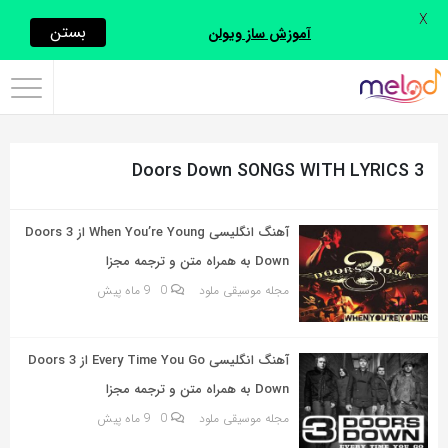
X
اشتراک
بستن
آموزش ساز ویولن
گذاری
با
استفاده
3 Doors Down SONGS WITH LYRICS
از
روش‌های
زیر
آهنگ انگلیسی When You’re Young از 3 Doors
می‌توانید
Down به همراه متن و ترجمه مجزا
این
مجله موسیقی ملود
0
9 ماه پیش
صفحه
را
آهنگ انگلیسی Every Time You Go از 3 Doors
با
Down به همراه متن و ترجمه مجزا
دوستان
مجله موسیقی ملود
0
9 ماه پیش
خود