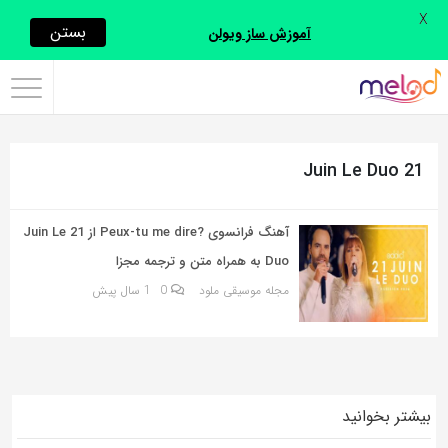
X
اشتراک
بستن
آموزش ساز ویولن
گذاری
با
استفاده
21 Juin Le Duo
از
روش‌های
زیر
آهنگ فرانسوی ?Peux‐tu me dire از 21 Juin Le
می‌توانید
Duo به همراه متن و ترجمه مجزا
این
مجله موسیقی ملود
0
1 سال پیش
صفحه
را
با
دوستان
بیشتر بخوانید
خود