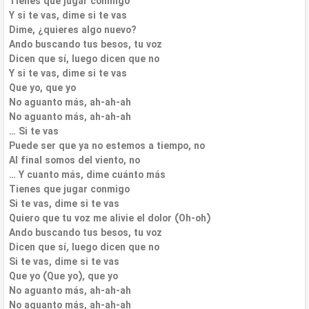
Tienes que jugar conmigo
Y si te vas, dime si te vas
Dime, ¿quieres algo nuevo?
Ando buscando tus besos, tu voz
Dicen que sí, luego dicen que no
Y si te vas, dime si te vas
Que yo, que yo
No aguanto más, ah-ah-ah
No aguanto más, ah-ah-ah
… Si te vas
Puede ser que ya no estemos a tiempo, no
Al final somos del viento, no
… Y cuanto más, dime cuánto más
Tienes que jugar conmigo
Si te vas, dime si te vas
Quiero que tu voz me alivie el dolor (Oh-oh)
Ando buscando tus besos, tu voz
Dicen que sí, luego dicen que no
Si te vas, dime si te vas
Que yo (Que yo), que yo
No aguanto más, ah-ah-ah
No aguanto más, ah-ah-ah