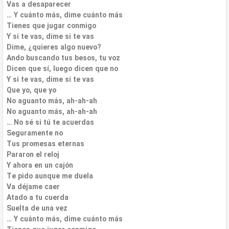
Vas a desaparecer
… Y cuánto más, dime cuánto más
Tienes que jugar conmigo
Y si te vas, dime si te vas
Dime, ¿quieres algo nuevo?
Ando buscando tus besos, tu voz
Dicen que sí, luego dicen que no
Y si te vas, dime si te vas
Que yo, que yo
No aguanto más, ah-ah-ah
No aguanto más, ah-ah-ah
… No sé si tú te acuerdas
Seguramente no
Tus promesas eternas
Pararon el reloj
Y ahora en un cajón
Te pido aunque me duela
Va déjame caer
Atado a tu cuerda
Suelta de una vez
… Y cuánto más, dime cuánto más