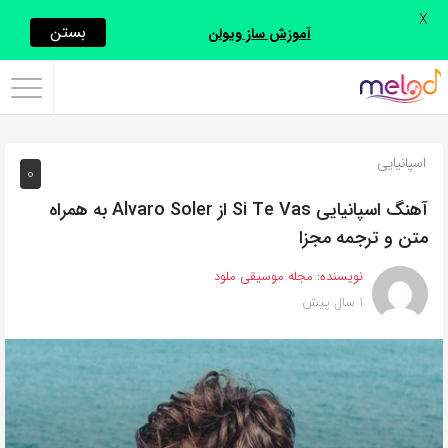
X
اشتراک
بستن
آموزش ساز ویولن
گذاری
با
استفاده
اسپانیایی
0
از
روش‌های
آهنگ اسپانیایی Si Te Vas از Alvaro Soler به همراه
زیر
متن و ترجمه مجزا
می‌توانید
نویسنده:
مجله موسیقی ملود
این
1 سال پیش
صفحه
را
با
دوستان
خود